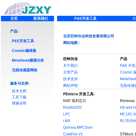
主页
联系我们
P&E开发工具
C
产品:
北京巨钟兴业科技发展有限公司
P&E开发工具
网站地图：
Cosmic编译器
巨钟兴业
产品
MetaGeek频谱分析
关于我们
P&E 开
无线传感器网络
主营产品
Cosmic
技术支持
MetaGee
服务与支持:
网站声明
无线传感
技术文档
PEmicro 开发工具:
工具下载
NXP 系列芯片
Renesa
维修说明
Kinetis/S32
H8 and H
LPC
MC16C,M
i.MX
RL78,RH
Qorivva MPC5xxx
ColdFire V1
STMicr