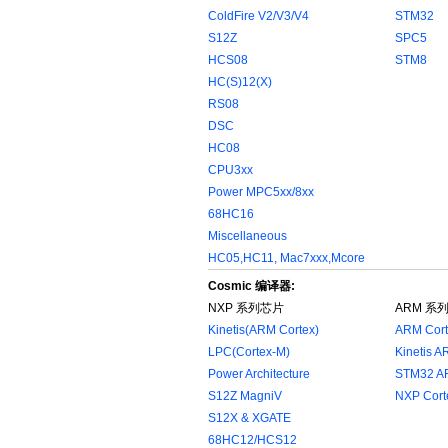
ColdFire V2/V3/V4
STM32
S12Z
SPC5
HCS08
STM8
HC(S)12(X)
RS08
DSC
HC08
CPU3xx
Power MPC5xx/8xx
68HC16
Miscellaneous
HC05,HC11, Mac7xxx,Mcore
Cosmic 编译器:
NXP 系列芯片
ARM 系
Kinetis(ARM Cortex)
ARM Cor
LPC(Cortex-M)
Kinetis 
Power Architecture
STM32 A
S12Z MagniV
NXP Cort
S12X & XGATE
68HC12/HCS12