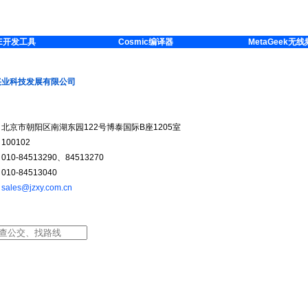
E开发工具
Cosmic编译器
MetaGeek无
兴业科技发展有限公司
市朝阳区南湖东园122号博泰国际B座1205室
0102
-84513290、84513270
-84513040
：
sales@jzxy.com.cn