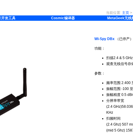
当前位置:
主页
>
E开发工具
Cosmic编译器
MetaGeek无
Wi-Spy DBx
（已停产
功能：
扫描2.4 & 5 GHz
观查无线信号存
参数：
频率范围 2.400 至 
振幅范围 -100 至 
振幅精度 0.5 dB
分辨率带宽
(2.4 GHz)58.036
KHz
扫频时间
(2.4 Ghz) 507 m
(mid 5 Ghz) 158