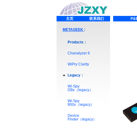
主页
联系我们
P&
METAGEEK
:
Products：
Chanalyzer 6
WiPry Clarity
Legacy：
Wi-Spy
DBx（legacy）
Wi-Spy
900x（legacy）
Device
Finder（legacy）