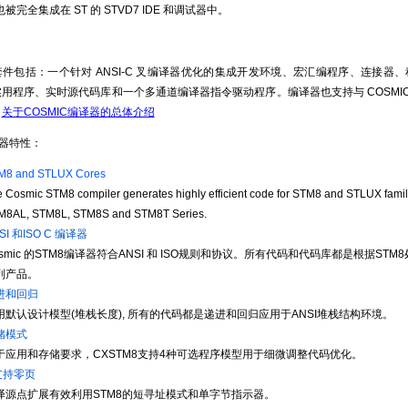
 也被完全集成在 ST 的 STVD7 IDE 和调试器中。
套件包括：一个针对 ANSI-C 叉编译器优化的集成开发环境、宏汇编程序、连接
用程序、实时源代码库和一个多通道编译器指令驱动程序。编译器也支持与 COSMIC 的
。
关于COSMIC编译器的总体介绍
译器特性：
M8 and STLUX Cores
 Cosmic STM8 compiler generates highly efficient code for STM8 and STLUX famili
M8AL, STM8L, STM8S and STM8T Series.
SI 和ISO C 编译器
osmic 的STM8编译器符合ANSI 和 ISO规则和协议。所有代码和代码库都是根据S
列产品。
进和回归
用默认设计模型(堆栈长度), 所有的代码都是递进和回归应用于ANSI堆栈结构环境。
储模式
于应用和存储要求，CXSTM8支持4种可选程序模型用于细微调整代码优化。
支持零页
译源点扩展有效利用STM8的短寻址模式和单字节指示器。