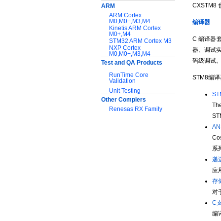
CXSTM8
ARM
ARM Cortex
M0,M0+,M3,M4
编译器
Kinetis ARM Cortex
M0+,M4
C 编译器
STM32 ARM Cortex M3
NXP Cortex
器、调试实
M0,M0+,M3,M4
码级调试
Test and QA Products
RunTime Core
STM8编
Validation
Unit Testing
ST
Other Compiers
The
Renesas RX Family
ST
AN
服务与支持:
C
应用指南
系
技术文档
递
软件下载
应
存
对
C
编