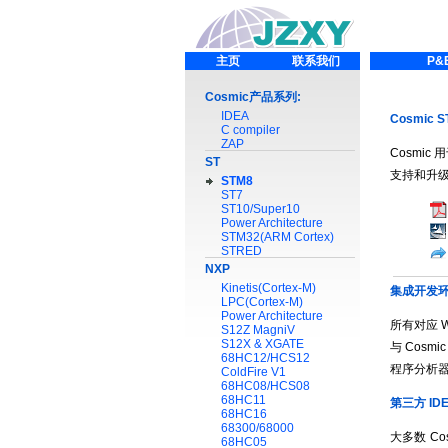
主页
联系我们
P&
Cosmic产品系列:
IDEA
Cosmic
C compiler
ZAP
Cosmi
ST
支持和升
STM8
ST7
ST10/Super10
Power Architecture
STM32(ARM Cortex)
STRED
NXP
Kinetis(Cortex-M)
集成开发
LPC(Cortex-M)
Power Architecture
所有对应 W
S12Z MagniV
S12X & XGATE
与 Cos
68HC12/HCS12
程序分析器
ColdFire V1
68HC08/HCS08
68HC11
第三方 ID
68HC16
68300/68000
大多数 C
68HC05