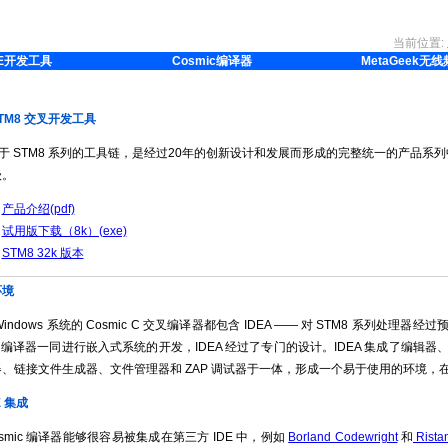
当前位置:
E开发工具
Cosmic编译器
MetaGeek无
 STM8 交叉开发工具
c 用于 STM8 系列的工具链，是经过20年的创新设计和发展而形成的完整统一的产品系
级。
产品介绍(pdf)
试用版下载（8k）(exe)
STM8 32k 版本
环境
indows 系统的 Cosmic C 交叉编译器都包含 IDEA —— 对 STM8 系列处理器
mic 编译器一同进行嵌入式系统的开发，IDEA 经过了专门的设计。IDEA 集成了
、链接文件生成器、文件管理器和 ZAP 调试器于一体，形成一个易于使用的环境，在 W
E 集成
osmic 编译器能够很容易被集成在第三方 IDE 中，例如
Borland Codewright
和
Rista