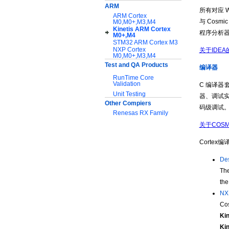
ARM
所有对应 W
ARM Cortex
与 Cos
M0,M0+,M3,M4
Kinetis ARM Cortex
程序分析器
M0+,M4
STM32 ARM Cortex M3
NXP Cortex
关于IDE
M0,M0+,M3,M4
Test and QA Products
编译器
RunTime Core
Validation
C 编译器
Unit Testing
器、调试实
Other Compiers
码级调试
Renesas RX Family
关于COS
服务与支持:
Cortex
应用指南
技术文档
Des
软件下载
The
the
NX
Co
Kin
Kin