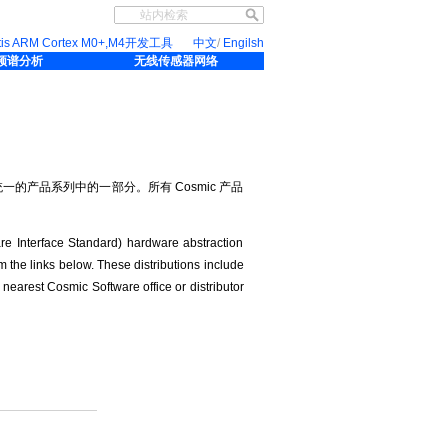
etis ARM Cortex M0+,M4开发工具
中文
/
Engilsh
线频谱分析
无线传感器网络
整统一的产品系列中的一部分。所有 Cosmic 产品
e Interface Standard) hardware abstraction
 the links below. These distributions include
nearest Cosmic Software office or distributor