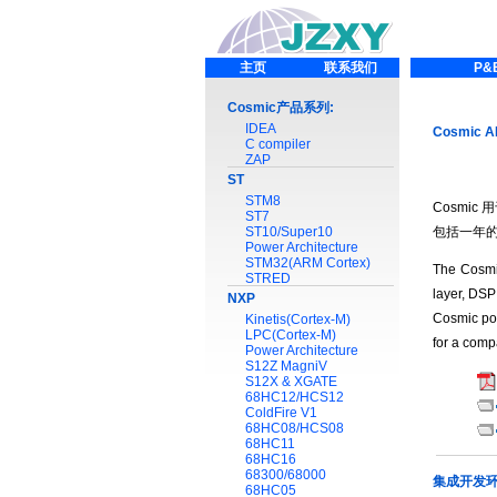
主页
联系我们
P&
Cosmic产品系列:
IDEA
Cosmic 
C compiler
ZAP
ST
STM8
Cosmic
ST7
ST10/Super10
包括一年
Power Architecture
STM32(ARM Cortex)
The Cosmi
STRED
layer, DSP
NXP
Cosmic por
Kinetis(Cortex-M)
LPC(Cortex-M)
for a compa
Power Architecture
S12Z MagniV
S12X & XGATE
68HC12/HCS12
ColdFire V1
68HC08/HCS08
68HC11
68HC16
68300/68000
集成开发
68HC05