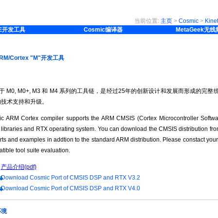
当前位置:
主页
>
Cosmic
>
Kin
E开发工具
Cosmic编译器
MetaGeek无
ARM/Cortex "M"开发工具
 用于 M0, M0+, M3 和 M4 系列的工具链，是经过25年的创新设计和发展而形成的完
的技术支持和升级。
c ARM Cortex compiler supports the ARM CMSIS (Cortex Microcontroller Softwar
 libraries and RTX operating system. You can download the CMSIS distribution from
ts and examples in addtion to the standard ARM distribution. Please constact your 
tible tool suite evaluation.
产品介绍(pdf)
Download Cosmic Port of CMSIS DSP and RTX V3.2
Download Cosmic Port of CMSIS DSP and RTX V4.0
环境