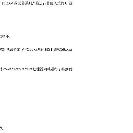
 ZAP 调试器系列产品进行非侵入式的 C 源
浮点指令。
够对飞思卡尔 MPC56xx系列和ST SPC56xx系
Power Architecture处理器内核进行了特别优
制。