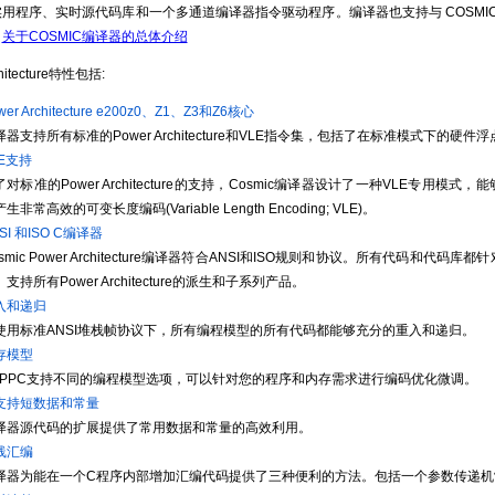
用程序、实时源代码库和一个多通道编译器指令驱动程序。编译器也支持与 COSMIC 的
。
关于COSMIC编译器的总体介绍
chitecture特性包括:
wer Architecture e200z0、Z1、Z3和Z6核心
译器支持所有标准的Power Architecture和VLE指令集，包括了在标准模式下的硬件
LE支持
对标准的Power Architecture的支持，Cosmic编译器设计了一种VLE专用模式，能
生非常高效的可变长度编码(Variable Length Encoding; VLE)。
SI 和ISO C编译器
smic Power Architecture编译器符合ANSI和ISO规则和协议。所有代码和代码库都针对
支持所有Power Architecture的派生和子系列产品。
入和递归
使用标准ANSI堆栈帧协议下，所有编程模型的所有代码都能够充分的重入和递归。
存模型
XPPC支持不同的编程模型选项，可以针对您的程序和内存需求进行编码优化微调。
 支持短数据和常量
译器源代码的扩展提供了常用数据和常量的高效利用。
线汇编
译器为能在一个C程序内部增加汇编代码提供了三种便利的方法。包括一个参数传递机