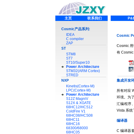
主页
联系我们
P&
Cosmic产品系列:
IDEA
Cosmic 
C compiler
ZAP
Cosmic
ST
有 Cos
STM8
ST7
ST10/Super10
Power Architecture
STM32(ARM Cortex)
STRED
NXP
集成开发
Kinetis(Cortex-M)
LPC(Cortex-M)
所有对应 Wi
Power Architecture
环境。为了
S12Z MagniV
S12X & XGATE
汇编程序、
68HC12/HCS12
Vista 
ColdFire V1
68HC08/HCS08
68HC11
编译器
68HC16
68300/68000
C 编译器
68HC05