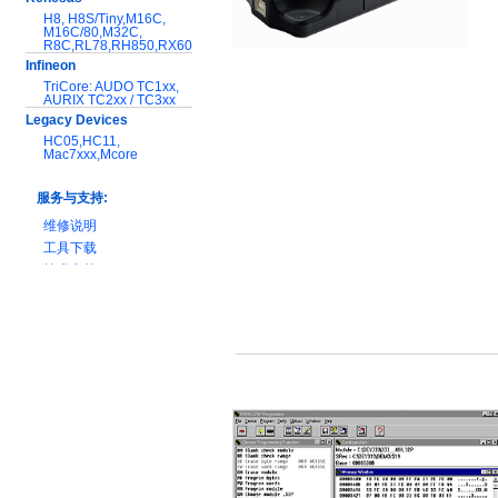
H8, H8S/Tiny,M16C,
M16C/80,M32C,
R8C,RL78,RH850,RX600
Infineon
TriCore: AUDO TC1xx,
AURIX TC2xx / TC3xx
Legacy Devices
HC05,HC11,
Mac7xxx,Mcore
服务与支持:
维修说明
工具下载
技术文档
产品对比