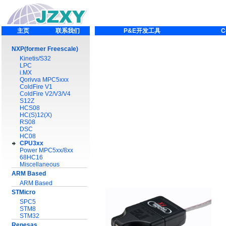
主页
联系我们
P&E开发工具
C
NXP(former Freescale)
Kinetis/S32
LPC
i.MX
Qorivva MPC5xxx
ColdFire V1
ColdFire V2/V3/V4
S12Z
HCS08
HC(S)12(X)
RS08
DSC
HC08
CPU3xx
Power MPC5xx/8xx
68HC16
Miscellaneous
ARM Based
ARM Based
STMicro
SPC5
STM8
STM32
Renesas