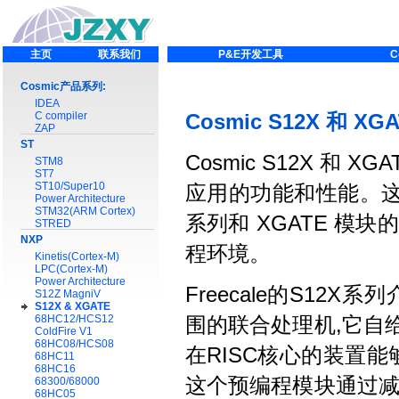
主页
联系我们
P&E开发工具
C
Cosmic产品系列:
IDEA
C compiler
Cosmic S12X 和 
ZAP
ST
Cosmic S12X 和
STM8
ST7
ST10/Super10
应用的功能和性能。这
Power Architecture
STM32(ARM Cortex)
系列和 XGATE 
STRED
NXP
程环境。
Kinetis(Cortex-M)
LPC(Cortex-M)
Power Architecture
Freecale的S12X
S12Z MagniV
S12X & XGATE
68HC12/HCS12
围的联合处理机,它自
ColdFire V1
68HC08/HCS08
在RISC核心的装置
68HC11
68HC16
这个预编程模块通过减少
68300/68000
68HC05