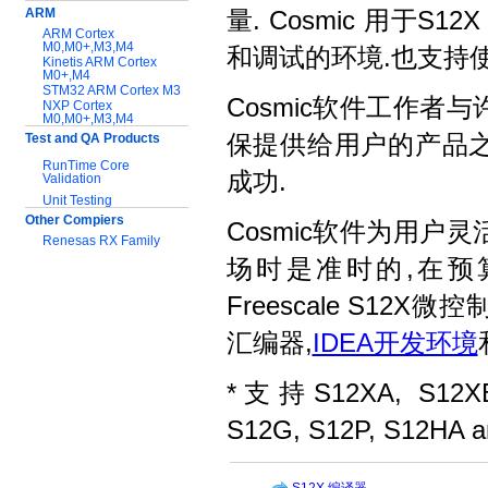
ARM
量. Cosmic 用于
ARM Cortex
M0,M0+,M3,M4
和调试的环境.也支持
Kinetis ARM Cortex
M0+,M4
STM32 ARM Cortex M3
Cosmic软件工作
NXP Cortex
M0,M0+,M3,M4
Test and QA Products
保提供给用户的产品
RunTime Core
成功.
Validation
Unit Testing
Other Compiers
Cosmic软件为用
Renesas RX Family
场时是准时的,在预
服务与支持:
Freescale S1
应用指南
技术文档
汇编器,
IDEA开发环境
软件下载
*支持S12XA, S12XB,
S12G, S12P, S12H