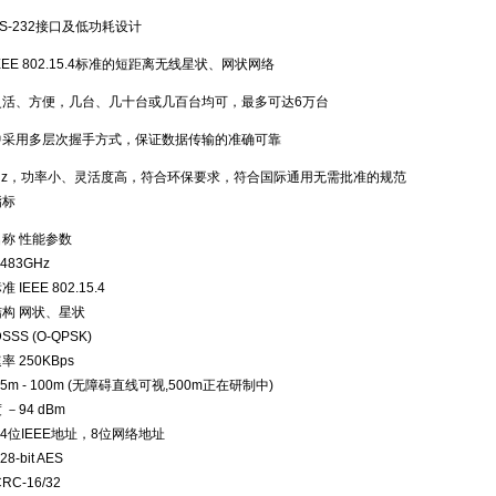
S-232接口及低功耗设计
EE 802.15.4标准的短距离无线星状、网状网络
灵活、方便，几台、几十台或几百台均可，最多可达6万台
中采用多层次握手方式，保证数据传输的准确可靠
GHz，功率小、灵活度高，符合环保要求，符合国际通用无需批准的规范
指标
称 性能参数
.483GHz
IEEE 802.15.4
构 网状、星状
SS (O-QPSK)
 250KBps
5m - 100m (无障碍直线可视,500m正在研制中)
－94 dBm
64位IEEE地址，8位网络地址
-bit AES
C-16/32