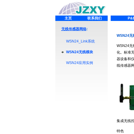
主页
联系我们
P&
无线传感器网络
:
WSN24
WSN24_Link系统
WSN24
WSN24无线模块
化。标准无
器设备和
WSN24应用实例
线传感器
集成无线控
特色