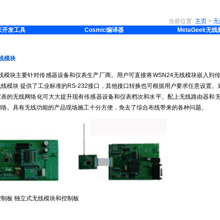
当前位置:
主页
>
无
E开发工具
Cosmic编译器
MetaGeek无
无线模块
无线模块主要针对传感器设备和仪表生产厂商。用户可直接将WSN24无线模块嵌入
线模块 提供了工业标准的RS-232接口，其他接口转换也可根据用户要求任意设置。通讯部份
仪表的无线网络化可大大提升现有传感器设备和仪表档次和水平。配上无线路由器和
网络。具有无线功能的产品现场施工十分方便，免去了综合布线带来的各种问题。
制板 独立式无线模块和控制板