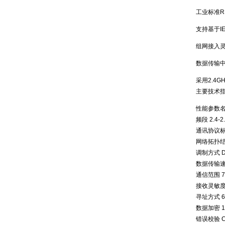
工业标准R
支持基于IE
组网接入
数据传输
采用2.4
主要技术
性能参数名
频段 2.4-2
通讯协议标准 
网络拓扑结
调制方式 DS
数据传输速率
通信范围 7
接收灵敏度 
寻址方式 
数据加密 128
错误校验 CR